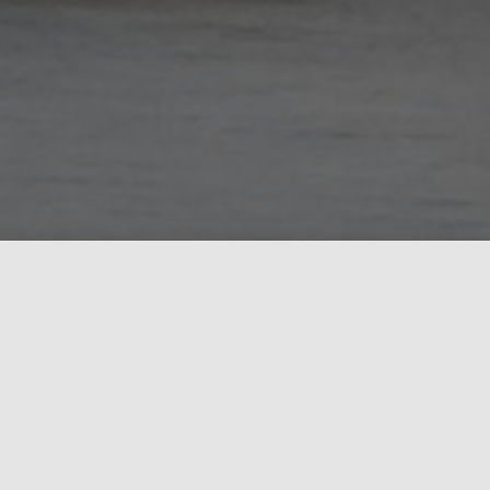
Aktueller Spielplan
HSV Müncheberg/Buckow
Samstag, 12.9.2026
Brandenburg - Kreisoberliga weibliche Jugend E