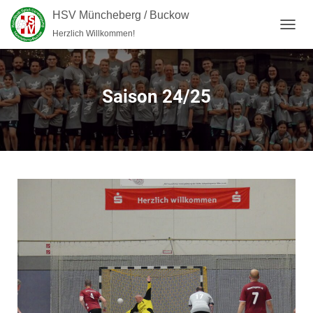
HSV Müncheberg / Buckow
Herzlich Willkommen!
NAVI
Saison 24/25