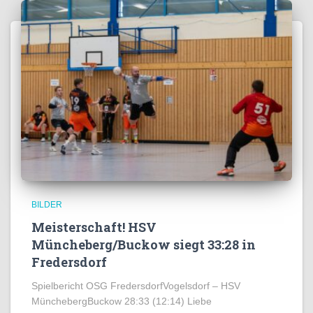
BILDER
Meisterschaft! HSV
Müncheberg/Buckow siegt 33:28 in
Fredersdorf
Spielbericht OSG FredersdorfVogelsdorf – HSV
MünchebergBuckow 28:33 (12:14) Liebe