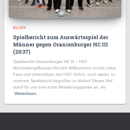
BILDER
Spielbericht zum Auswärtsspiel der
Männer gegen Oranienburger HC III
(20:37)
Spielbericht Oranienburger HC III – HSV
Müncheberg/Buckow Herzlich Willkommen zurück Liebe
Fans und Unterstützer des HSV. Schön, euch wieder zu
unserem Spielbericht begrüßen zu dürfen! Dieses Mal
stand für uns eine echte Bewährungsprobe an, als
Weiterlesen…