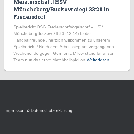
Meisterschaft! HSV
Müncheberg/Buckow siegt 33:28 in
Fredersdorf
Spielbericht OSG FredersdorfVogelsdorf – HSV
MünchebergBuckow 28:33 (12:14) Liebe
Handballfreunde , herzlich willkommen zu unserem
Spielbericht ! Nach dem Arbeitssieg am vergangenen
Wochenende gegen Germania Milow stand für unser
Team nun das erste Matchballspiel an
Weiterlesen…
Impressum & Datenschutzerklärung