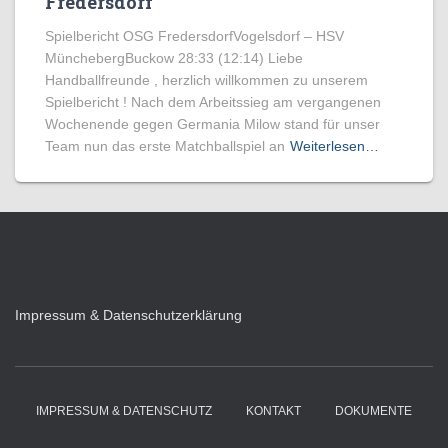
Fredersdorf
Spielbericht OSG FredersdorfVogelsdorf – HSV
MünchebergBuckow 28:33 (12:14) Liebe
Handballfreunde , herzlich willkommen zu unserem
Spielbericht ! Nach dem Arbeitssieg am vergangenen
Wochenende gegen Germania Milow stand für unser
Team nun das erste Matchballspiel an
Weiterlesen…
Impressum & Datenschutzerklärung
IMPRESSUM & DATENSCHUTZ
KONTAKT
DOKUMENTE