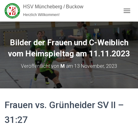
HSV Müncheberg / Buckow
Herzlich Willkommen!
NAVI
Bilder der Frauen und C-Weiblich
vom Heimspieltag am 11.11.2023
Veröffentlicht von
M
am
13 November, 2023
Frauen vs. Grünheider SV II –
31:27