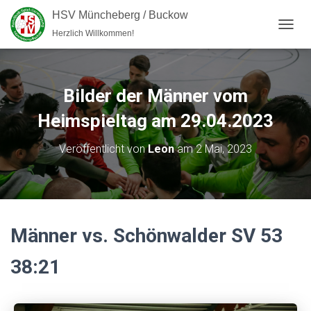
HSV Müncheberg / Buckow
Herzlich Willkommen!
NAVI
Bilder der Männer vom
Heimspieltag am 29.04.2023
Veröffentlicht von
Leon
am
2 Mai, 2023
Männer vs. Schönwalder SV 53
38:21