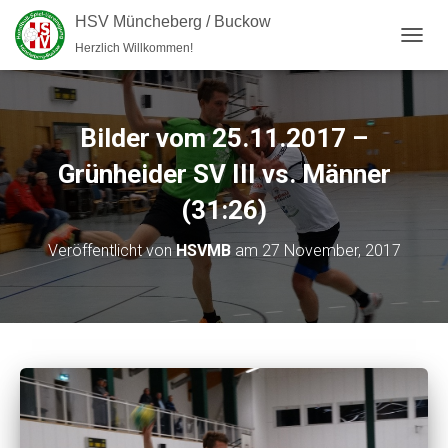
HSV Müncheberg / Buckow
Herzlich Willkommen!
NAVI
Bilder vom 25.11.2017 –
Grünheider SV III vs. Männer
(31:26)
Veröffentlicht von
HSVMB
am
27 November, 2017