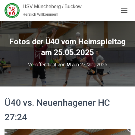
HSV Müncheberg / Buckow
Herzlich Willkommen!
NAVI
Fotos der Ü40 vom Heimspieltag
am 25.05.2025
Veröffentlicht von
M
am
27 Mai, 2025
Ü40 vs. Neuenhagener HC
27:24