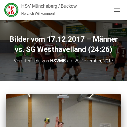
HSV Müncheberg / Buckow
Herzlich Willkommen!
NAVI
Bilder vom 17.12.2017 – Männer
vs. SG Westhavelland (24:26)
Veröffentlicht von
HSVMB
am
29 Dezember, 2017